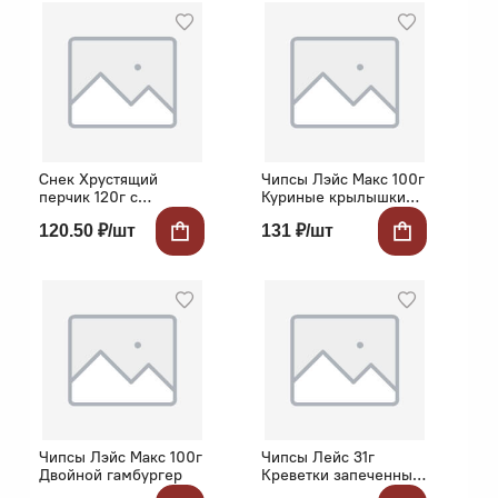
Снек Хрустящий
Чипсы Лэйс Макс 100г
перчик 120г с
Куриные крылышки
анчоусом/арахисом/
барбекю
120.50 ₽/шт
131 ₽/шт
кунжутом
Чипсы Лэйс Макс 100г
Чипсы Лейс 31г
Двойной гамбургер
Креветки запеченные
с сыром