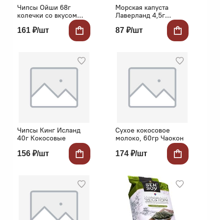
Чипсы Ойши 68г
Морская капуста
колечки со вкусом
Лаверланд 4,5г
лука
хрустящая острая
161 ₽/шт
87 ₽/шт
Чипсы Кинг Исланд
Сухое кокосовое
40г Кокосовые
молоко, 60гр Чаокон
156 ₽/шт
174 ₽/шт