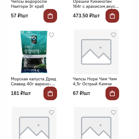
Чипсы водоросли
Орешки Кикинотан
Наитори 3г краб
164г с арахисом,вкус
японской сливы
57 ₽/шт
473.50 ₽/шт
Морская капуста Дрид
Чипсы Нори Чим Чим
Сиавид 40г варено-
4,5г Острый Кимчи
сушеная д/супов и
181 ₽/шт
67 ₽/шт
салатов