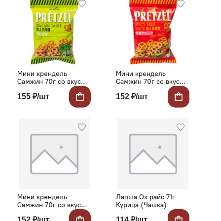
Мини крендель
Мини крендель
Самжин 70г со вкусом
Самжин 70г со вкусом
васаби
острой говядины
155 ₽/шт
152 ₽/шт
Мини крендель
Лапша Ох райс 71г
Самжин 70г со вкусом
Курица (Чашка)
мексиканского тако
152 ₽/шт
114 ₽/шт