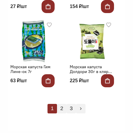
30г
27 ₽/шт
154 ₽/шт
Морская капуста Гим
Морская капуста
Лине-ок 7г
Долдори 30г в кляре
вкус васаби
63 ₽/шт
225 ₽/шт
1
2
3