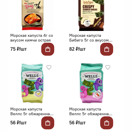
Морская капуста 4г со
Морская капуста
вкусом кимчи острая
Бибиго 5г со вкусом
барбекю
75 ₽/шт
82 ₽/шт
Морская капуста
Морская капуста
Веллс 5г обжаренная
Веллс 5г обжаренная
со вкусом банана
со вкусом клубники
56 ₽/шт
56 ₽/шт