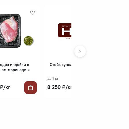
едра индейки в
Стейк тунца Секами п/ф
ном маринаде и
 песто базилик п/ф
за 1 кг
 ₽/кг
8 250 ₽/кг