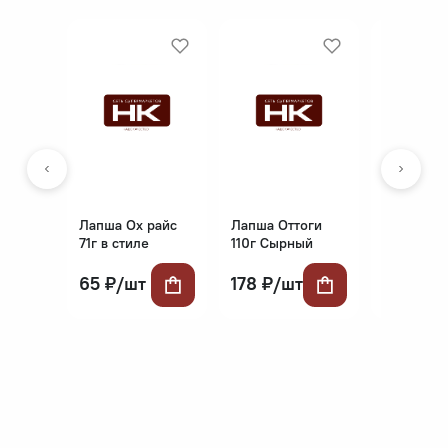
Лапша Ох райс
Лапша Оттоги
Лапша От
71г в стиле
110г Сырный
104г Юкг
Пномпень
Рамен,
Рамен
чили,чеддер
65 ₽/шт
178 ₽/шт
117 ₽/ш