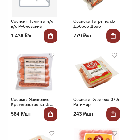
Сосиски Телячьи н/о
Сосиски Тигры кат.Б
в/с Рублевский
Доброе Дело
1 436 ₽/кг
779 ₽/кг
Сосиски Языковые
Сосиски Куриные 370г
Кремлевские кат.Б
Ратимир
500г в/у Охотный ряд
584 ₽/шт
243 ₽/шт