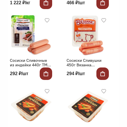
1 222 ₽/кг
466 ₽/шт
у Востряково
Сосиски Сливочные
Сосиски Сливушки
из индейки 440г ТМ
450г Вязанка
Индилайт
Стародворье
292 ₽/шт
294 ₽/шт