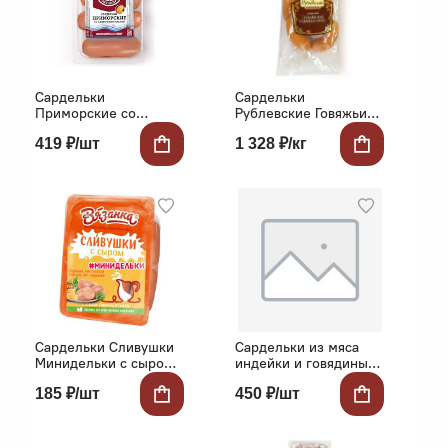
Сардельки
Сардельки
Приморские со
Рублевские Говяжьи
сливочным маслом
люкс кат.Б Рублевский
419 ₽/шт
1 328 ₽/кг
520г Ратимир
Сардельки Сливушки
Сардельки из мяса
Минидельки с сыром
индейки и говядины
330г Вязанка
240г в/у Востряково
185 ₽/шт
450 ₽/шт