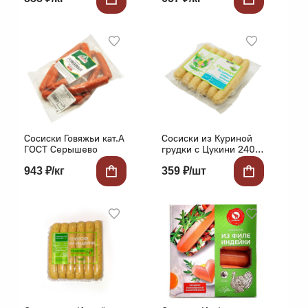
Сосиски Говяжьи кат.А
Сосиски из Куриной
ГОСТ Серышево
грудки с Цукини 240г
в/с в/у сорт.1
943 ₽/кг
359 ₽/шт
Востряково