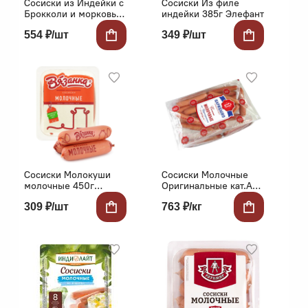
Сосиски из Индейки с
Сосиски Из филе
Брокколи и морковью
индейки 385г Элефант
300г в/с в/у
554 ₽/шт
349 ₽/шт
Востряково
Сосиски Молокуши
Сосиски Молочные
молочные 450г
Оригинальные кат.А
Вязанка Стародворье
Царицыно
309 ₽/шт
763 ₽/кг