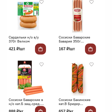
Сардельки н/о в/у
Сосиски Баварские
370г Велком
Бавария 350г
Стародворье
421 ₽/шт
167 ₽/шт
Сосиски Баварские в
Сосиски Бакинские
н/о кат.Б защ.сред.
кат.В Бридер
Дымов
Биробиджан
888 ₽/кг
657 ₽/кг