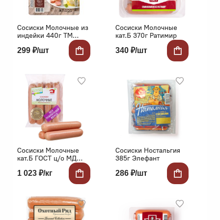
Сосиски Молочные из
Сосиски Молочные
индейки 440г ТМ
кат.Б 370г Ратимир
Индилайт
299 ₽/шт
340 ₽/шт
Сосиски Молочные
Сосиски Ностальгия
кат.Б ГОСТ ц/о МД
385г Элефант
Бородина
1 023 ₽/кг
286 ₽/шт