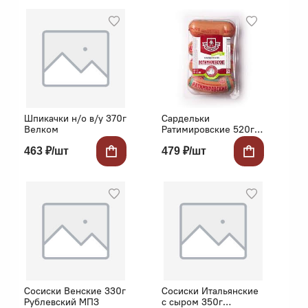
Шпикачки н/о в/у 370г
Сардельки
Велком
Ратимировские 520г
в/у Ратимир
463 ₽/шт
479 ₽/шт
Сосиски Венские 330г
Сосиски Итальянские
Рублевский МПЗ
с сыром 350г