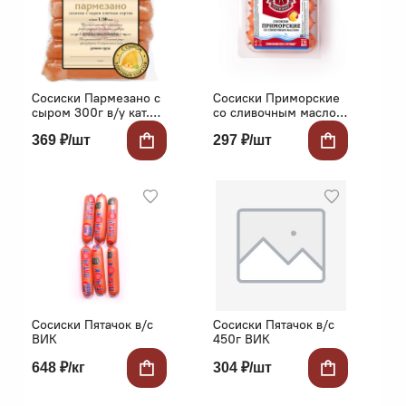
Сосиски Пармезано с
Сосиски Приморские
сыром 300г в/у кат.Б
со сливочным маслом
Охотный ряд Микоян
370г Ратимир
369 ₽/шт
297 ₽/шт
Сосиски Пятачок в/с
Сосиски Пятачок в/с
ВИК
450г ВИК
648 ₽/кг
304 ₽/шт