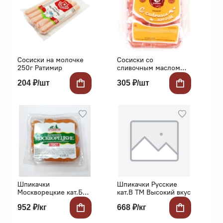
Сосиски на молочке
Сосиски со
250г Ратимир
сливочным маслом
385г Элефант
204 ₽/шт
305 ₽/шт
Шпикачки
Шпикачки Русские
Москворецкие кат.Б
кат.В ТМ Высокий вкус
Серышевский
952 ₽/кг
668 ₽/кг