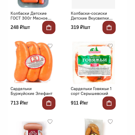
Колбаски Детские
Колбаски-сосиски
ГОСТ 300г Мясное
Детские Вкусвилки
Дело
250г в/у Востряково
248 ₽/шт
319 ₽/шт
Сардельки
Сардельки Говяжьи 1
Буржуйские Элефант
сорт Серышевский
713 ₽/кг
911 ₽/кг