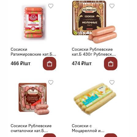
Сосиски
Сосиски Рублевские
Ратимировские кат.Б
кат.Б 430г Рублевский
600г Ратимир
МПЗ
466 ₽/шт
474 ₽/шт
Сосиски Рублевские
Сосиски с
считалочки кат.Б
Моцареллой и
Рублевский
Базиликом 250г в/с в/