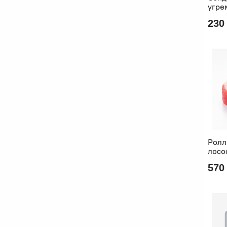
угре
230
Ролл
лосо
570