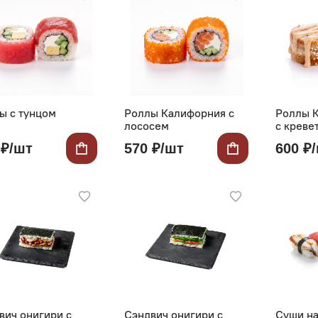
ы с тунцом
Роллы Калифорния с
Роллы 
лососем
с креве
 ₽/шт
570 ₽/шт
600 ₽
вич онигири с
Сэндвич онигири с
Суши н