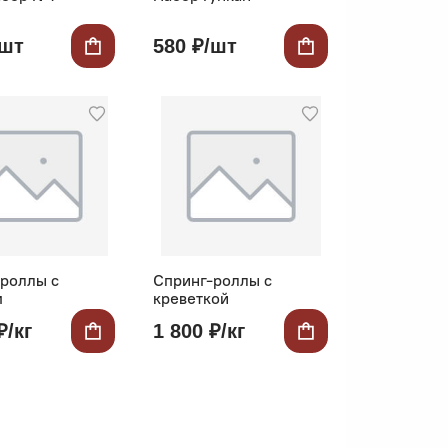
/шт
580 ₽/шт
роллы с
Спринг-роллы с
м
креветкой
₽/кг
1 800 ₽/кг