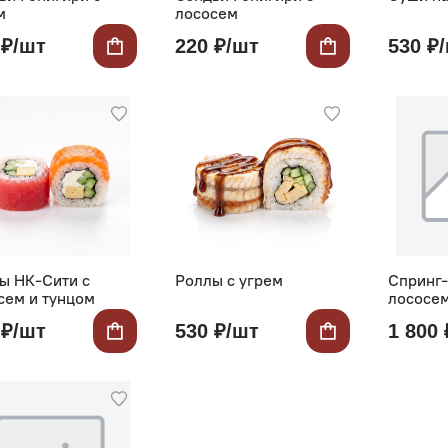
м
лососем
 ₽/шт
220 ₽/шт
530 ₽
ы НК-Сити с
Роллы с угрем
Спринг-
сем и тунцом
лососе
 ₽/шт
530 ₽/шт
1 800 