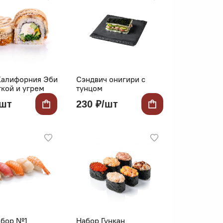
Калифорния Эби
Сэндвич онигири с
ткой и угрем
тунцом
/шт
230 ₽/шт
абор №1
Набор Гункан